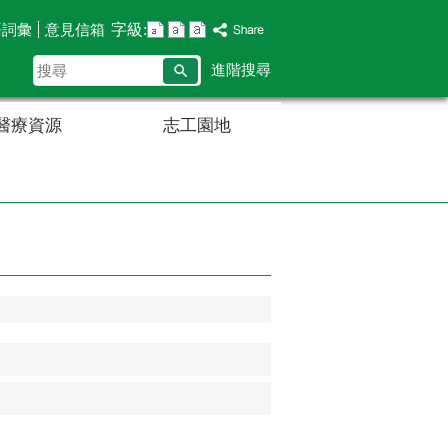
字級:
語詞彙
意見信箱
搜
進階搜尋
尋
醫療資源
志工園地